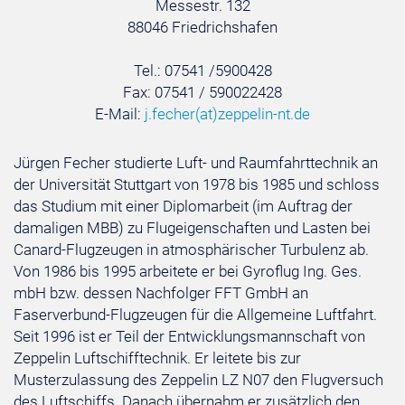
Messestr. 132
88046 Friedrichshafen
Tel.: 07541 /5900428
Fax: 07541 / 590022428
E-Mail:
j.fecher
(at)
zeppelin-nt.de
Jürgen Fecher studierte Luft- und Raumfahrttechnik an
der Universität Stuttgart von 1978 bis 1985 und schloss
das Studium mit einer Diplomarbeit (im Auftrag der
damaligen MBB) zu Flugeigenschaften und Lasten bei
Canard-Flugzeugen in atmosphärischer Turbulenz ab.
Von 1986 bis 1995 arbeitete er bei Gyroflug Ing. Ges.
mbH bzw. dessen Nachfolger FFT GmbH an
Faserverbund-Flugzeugen für die Allgemeine Luftfahrt.
Seit 1996 ist er Teil der Entwicklungsmannschaft von
Zeppelin Luftschifftechnik. Er leitete bis zur
Musterzulassung des Zeppelin LZ N07 den Flugversuch
des Luftschiffs. Danach übernahm er zusätzlich den