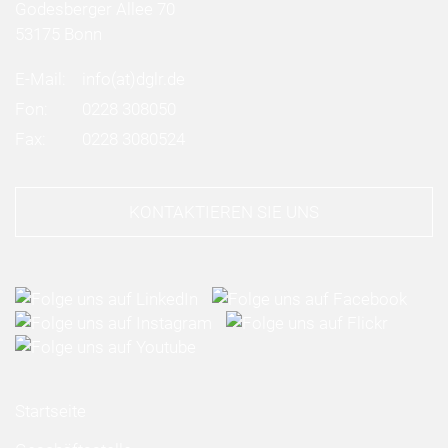
Godesberger Allee 70
53175 Bonn
E-Mail:
info
(at)
dglr.de
Fon:
0228 308050
Fax:
0228 3080524
KONTAKTIEREN SIE UNS
Startseite