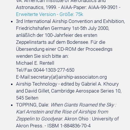
VA: American Institute of Aeronautics and
Astronautics, 1999. - AIAA-Paper: AIAA-99-3901 -
Erweiterte Version - Größe: 75k
3rd International Airship Convention and Exhibition,
Friedrichshafen Germany 1st-5th July 2000,
anläßlich der 100-Jahrfeier des ersten
Zeppelinstarts auf dem Bodensee. Für die
Übersendung einer CD-ROM der Proceedings
wenden Sie sich bitte an:
Michael E. Rentell
Tel/Fax 0044-1303-277-650
E-Mail:secretary(at)airship-associaton.org
Airship Technology - edited by Gabriel A. Khoury
and David Gillet, Cambridge Aerospace Series 10,
545 Seiten
TOPPING, Dale:
When Giants Roamed the Sky :
Karl Arnstein and the Rise of Airships from
Zeppelin to Goodyear
. Akron Ohio : University of
Akron Press. - ISBM 1-884836-70-4