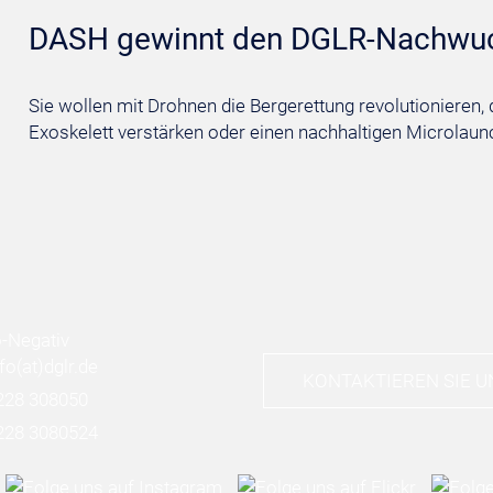
DASH gewinnt den DGLR-Nachwu
Sie wollen mit Drohnen die Bergerettung revolutionieren, 
Exoskelett verstärken oder einen nachhaltigen Microlaunc
nfo
(at)
dglr.de
KONTAKTIEREN SIE U
228 308050
228 3080524