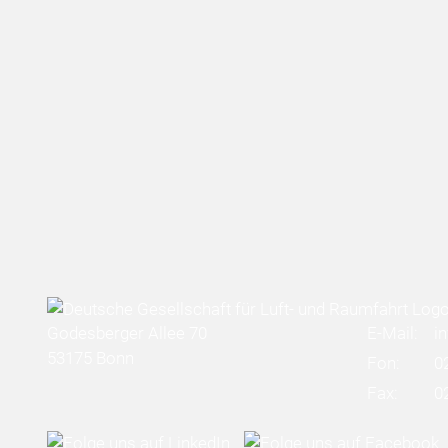
Godesberger Allee 70
E-Mail:
i
53175 Bonn
Fon:
0
Fax:
0