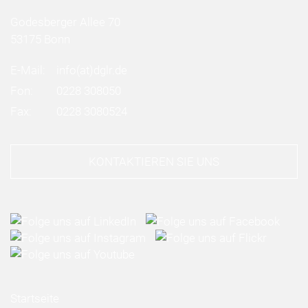
Godesberger Allee 70
53175 Bonn
E-Mail:
info
(at)
dglr.de
Fon:
0228 308050
Fax:
0228 3080524
KONTAKTIEREN SIE UNS
Startseite