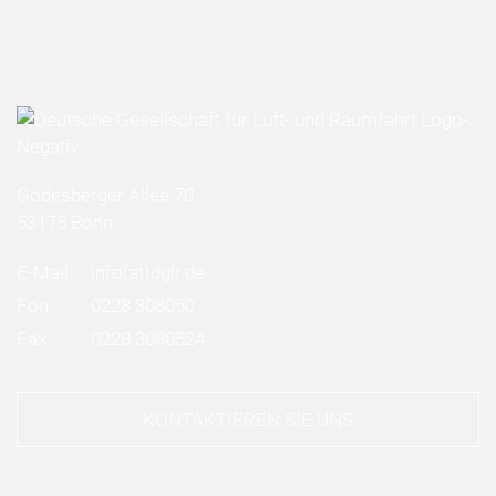
Godesberger Allee 70
53175 Bonn
E-Mail:
info
(at)
dglr.de
Fon:
0228 308050
Fax:
0228 3080524
KONTAKTIEREN SIE UNS