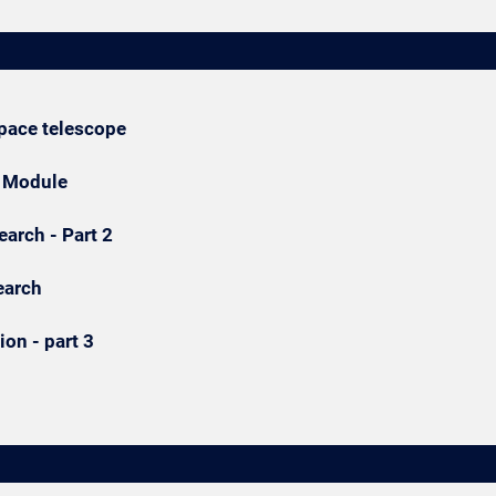
pace telescope
g Module
arch - Part 2
earch
ion - part 3