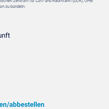
utschen Zentrum für Luft- und Raumfahrt (DLR), OHB
on zu bündeln.
unft
en/abbestellen