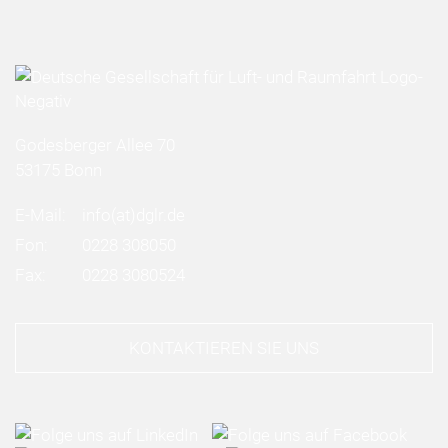
Godesberger Allee 70
53175 Bonn
E-Mail:
info
(at)
dglr.de
Fon:
0228 308050
Fax:
0228 3080524
KONTAKTIEREN SIE UNS