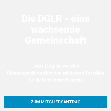
Die DGLR - eine
wachsende
Gemeinschaft
Jetzt Mitglied werden!
Überzeuge dich selbst von exklusiven Vorteilen
für dich und deine Branche
ZUM MITGLIEDSANTRAG