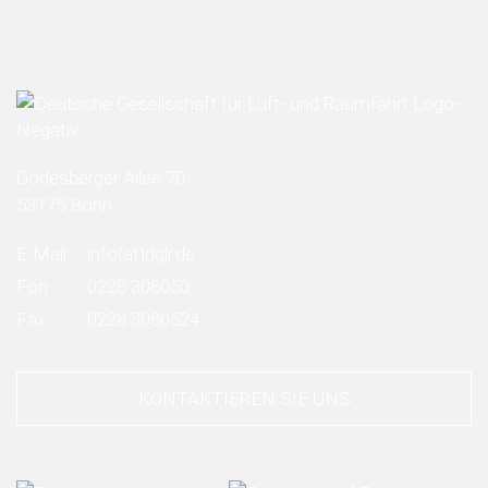
Godesberger Allee 70
53175 Bonn
E-Mail:
info
(at)
dglr.de
Fon:
0228 308050
Fax:
0228 3080524
KONTAKTIEREN SIE UNS