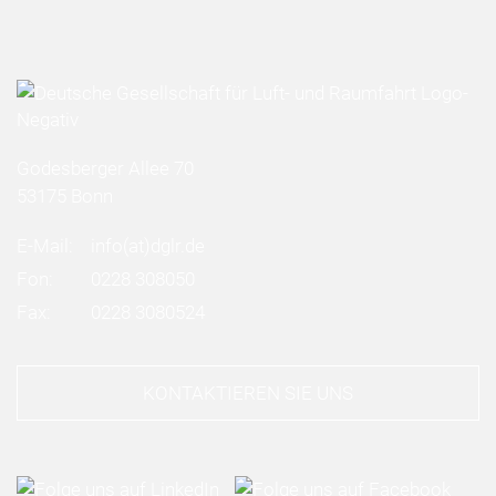
Godesberger Allee 70
53175 Bonn
E-Mail:
info
(at)
dglr.de
Fon:
0228 308050
Fax:
0228 3080524
KONTAKTIEREN SIE UNS