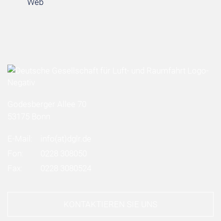
Web
Godesberger Allee 70
53175 Bonn
E-Mail:
info
(at)
dglr.de
Fon:
0228 308050
Fax:
0228 3080524
KONTAKTIEREN SIE UNS