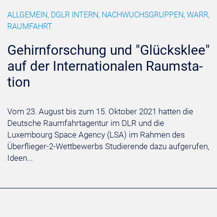
ALLGEMEIN, DGLR INTERN, NACHWUCHSGRUPPEN, WARR,
RAUMFAHRT
Ge­hirn­for­schung und "Glücks­klee"
auf der In­ter­na­tio­na­len Raum­sta­
ti­on
Vom 23. August bis zum 15. Oktober 2021 hatten die
Deutsche Raumfahrtagentur im DLR und die
Luxembourg Space Agency (LSA) im Rahmen des
Überflieger-2-Wettbewerbs Studierende dazu aufgerufen,
Ideen...