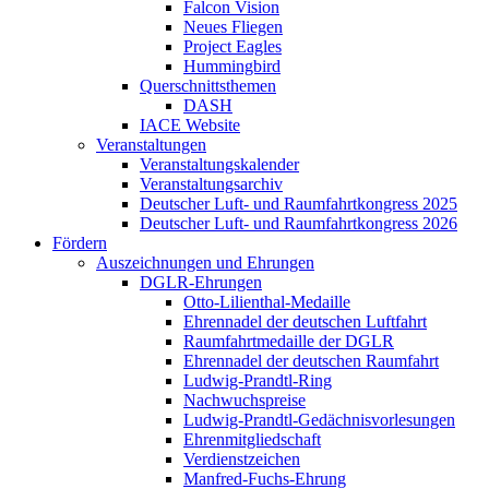
Falcon Vision
Neues Fliegen
Project Eagles
Hummingbird
Querschnittsthemen
DASH
IACE Website
Veranstaltungen
Veranstaltungskalender
Veranstaltungsarchiv
Deutscher Luft- und Raumfahrtkongress 2025
Deutscher Luft- und Raumfahrtkongress 2026
Fördern
Auszeichnungen und Ehrungen
DGLR-Ehrungen
Otto-Lilienthal-Medaille
Ehrennadel der deutschen Luftfahrt
Raumfahrtmedaille der DGLR
Ehrennadel der deutschen Raumfahrt
Ludwig-Prandtl-Ring
Nachwuchspreise
Ludwig-Prandtl-Gedächnisvorlesungen
Ehrenmitgliedschaft
Verdienstzeichen
Manfred-Fuchs-Ehrung