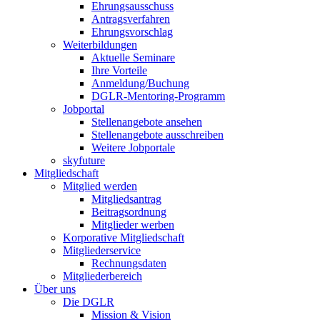
Ehrungsausschuss
Antragsverfahren
Ehrungsvorschlag
Weiterbildungen
Aktuelle Seminare
Ihre Vorteile
Anmeldung/Buchung
DGLR-Mentoring-Programm
Jobportal
Stellenangebote ansehen
Stellenangebote ausschreiben
Weitere Jobportale
skyfuture
Mitgliedschaft
Mitglied werden
Mitgliedsantrag
Beitragsordnung
Mitglieder werben
Korporative Mitgliedschaft
Mitgliederservice
Rechnungsdaten
Mitgliederbereich
Über uns
Die DGLR
Mission & Vision