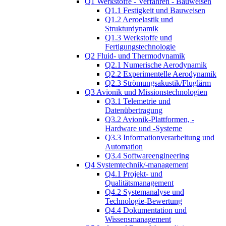
Q1 Werkstoffe - Verfahren - Bauweisen
Q1.1 Festigkeit und Bauweisen
Q1.2 Aeroelastik und
Strukturdynamik
Q1.3 Werkstoffe und
Fertigungstechnologie
Q2 Fluid- und Thermodynamik
Q2.1 Numerische Aerodynamik
Q2.2 Experimentelle Aerodynamik
Q2.3 Strömungsakustik/Fluglärm
Q3 Avionik und Missionstechnologien
Q3.1 Telemetrie und
Datenübertragung
Q3.2 Avionik-Plattformen, -
Hardware und -Systeme
Q3.3 Informationverarbeitung und
Automation
Q3.4 Softwareengineering
Q4 Systemtechnik/-management
Q4.1 Projekt- und
Qualitätsmanagement
Q4.2 Systemanalyse und
Technologie-Bewertung
Q4.4 Dokumentation und
Wissensmanagement