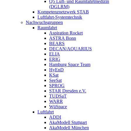
Q5 Luft- und Raumfahrtmedizin
(DGLRM)
Kompetenznetzwerk STAB
Luftfahrt-Systemtechnik
Nachwuchsgruppen
Raumfahrt
Aspiration Rocket
ASTRA Bonn
BEARS
DECAN/AQUARIUS
ELIA
ERIG
Hamburg Space Team
HyEnD
KSat
SeeSat
SPROG
STAR Dresden e.V.
TUDSaT
WARR
WüSpace
Luftfahrt
ADDI
AkaModell Stuttgart
AkaModell München