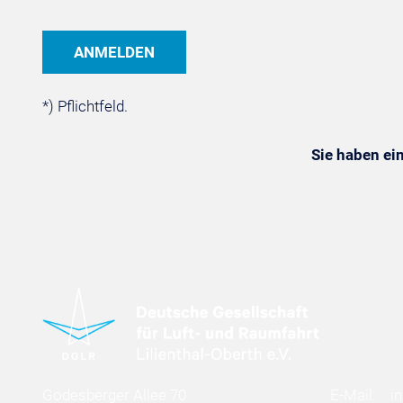
*) Pflichtfeld.
Sie haben e
Godesberger Allee 70
E-Mail:
i