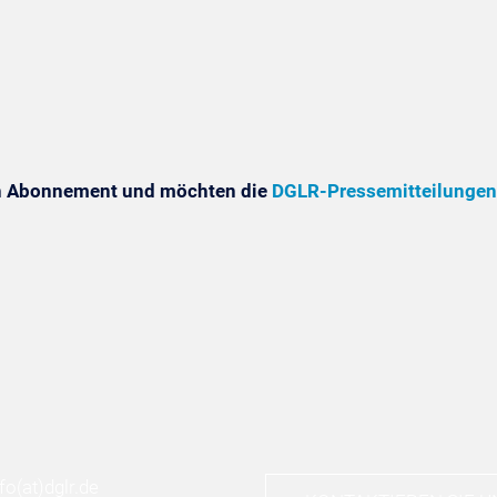
in Abonnement und möchten die
DGLR-Pressemitteilungen
nfo
(at)
dglr.de