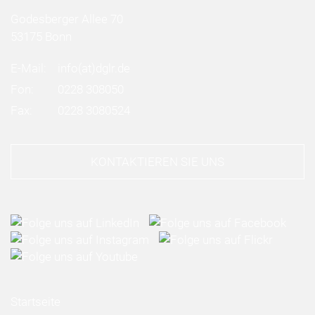
Godesberger Allee 70
53175 Bonn
E-Mail:
info
(at)
dglr.de
Fon:
0228 308050
Fax:
0228 3080524
KONTAKTIEREN SIE UNS
Startseite