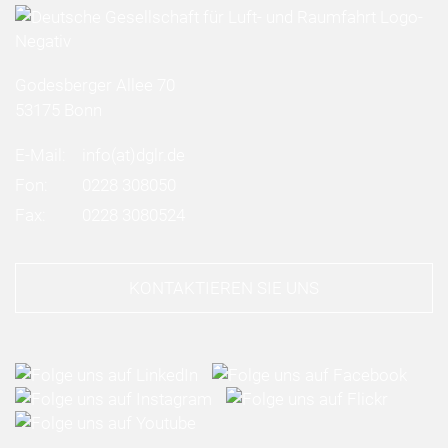
Godesberger Allee 70
53175 Bonn
E-Mail:
info
(at)
dglr.de
Fon:
0228 308050
Fax:
0228 3080524
KONTAKTIEREN SIE UNS