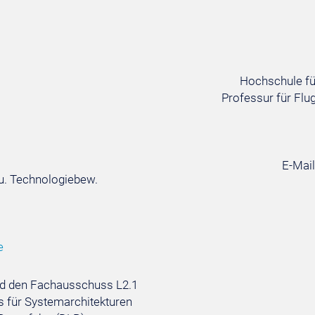
Hochschule f
Professur für Fl
E-Mai
u. Technologiebew.
e
nd den Fachausschuss L2.1
ts für Systemarchitekturen