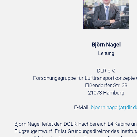
Björn Nagel
Leitung
DLR e.V.
Forschungsgruppe für Lufttransportkonzepte 
Eißendorfer Str. 38
21073 Hamburg
E-Mail:
bjoern.nagel
(at)
dlr.d
Björn Nagel leitet den DGLR-Fachbereich L4 Kabine u
Flugzeugentwurf. Er ist Gründungsdirektor des Institu