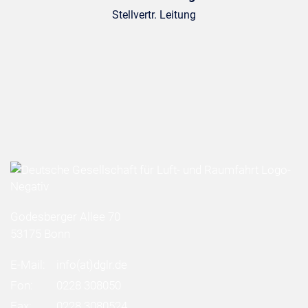
Stellvertr. Leitung
Godesberger Allee 70
53175 Bonn
E-Mail:
info
(at)
dglr.de
Fon:
0228 308050
Fax:
0228 3080524