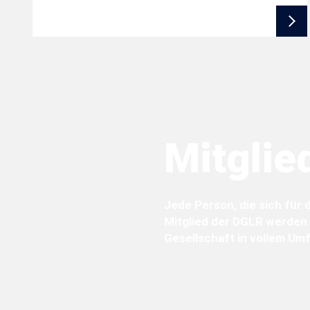
Mitglie
Jede Person, die sich für 
Mitglied der DGLR werden 
Gesellschaft in vollem Um