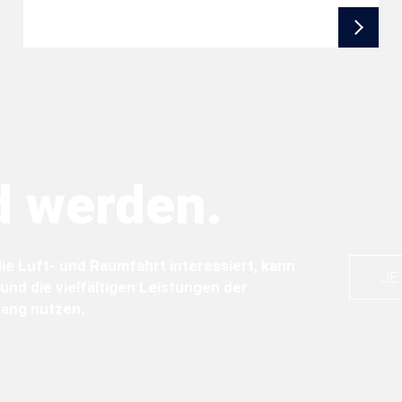
d werden.
die Luft- und Raumfahrt interessiert, kann
JE
und die vielfältigen Leistungen der
fang nutzen.