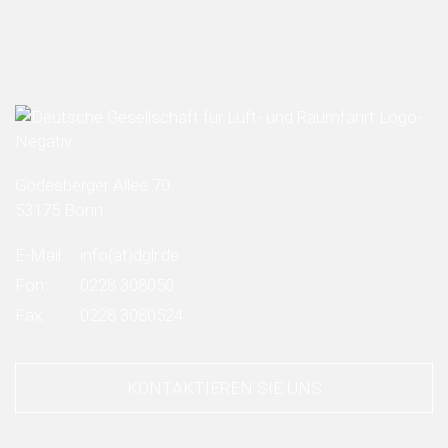
Godesberger Allee 70
53175 Bonn
E-Mail:
info
(at)
dglr.de
Fon:
0228 308050
Fax:
0228 3080524
KONTAKTIEREN SIE UNS