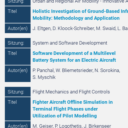
Sitzung:
Urban and Regional Air Mobility - Innovative 
Titel
Holistic Investigation of Ground-Based Inf
Mobility: Methodology and Application
Autor(en)
J. Eltgen, D. Kloock-Schreiber, M. Swaid, L. Ba
Sitzung:
System and Software Development
Titel
Software Development of a Multilevel
Battery System for an Electric Aircraft
Autor(en)
P. Panchal, W. Bliemetsrieder, N. Sorokina,
S. Myschik
Sitzung:
Flight Mechanics and Flight Controls
Titel
Fighter Aircraft Offline Simulation in
Terminal Flight Phases under
Utilization of Pilot Modelling
Autor(en)
M. Geiser, P. Logothetis, J. Birkenseer