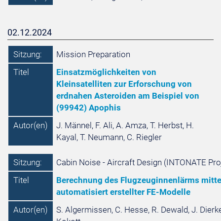
02.12.2024
Sitzung:
Mission Preparation
Titel
Einsatzmöglichkeiten von
Kleinsatelliten zur Erforschung von
erdnahen Asteroiden am Beispiel von
(99942) Apophis
Autor(en)
J. Männel, F. Ali, A. Amza, T. Herbst, H.
Kayal, T. Neumann, C. Riegler
Sitzung:
Cabin Noise - Aircraft Design (INTONATE Pro
Titel
Berechnung des Flugzeuginnenlärms mitte
automatisiert erstellter FE-Modelle
Autor(en)
S. Algermissen, C. Hesse, R. Dewald, J. Dierke