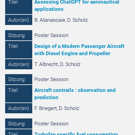
Titel
Assessing ChatGPT for aeronautical
applications
Autor(en)
B. Atanasoaie, D. Scholz
Sitzung:
Poster Session
Titel
Design of a Modern Passenger Aircraft
with Diesel Engine and Propeller
Autor(en)
T. Albrecht, D. Scholz
Sitzung:
Poster Session
Titel
Aircraft contrails : observation and
prediction
Autor(en)
F. Briegert, D. Scholz
Sitzung:
Poster Session
Titel
Turbofan specific fuel consumption,