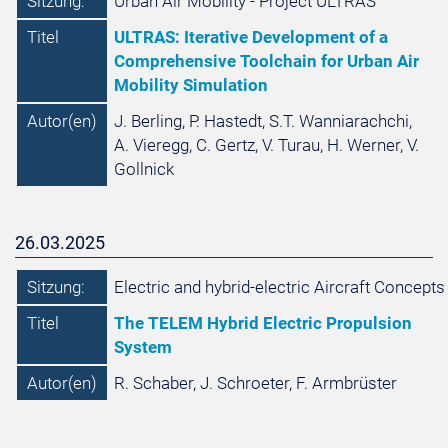
Sitzung:
Urban Air Mobility - Project ULTRAS
Titel
ULTRAS: Iterative Development of a
Comprehensive Toolchain for Urban Air
Mobility Simulation
Autor(en)
J. Berling, P. Hastedt, S.T. Wanniarachchi,
A. Vieregg, C. Gertz, V. Turau, H. Werner, V.
Gollnick
26.03.2025
Sitzung:
Electric and hybrid-electric Aircraft Concepts
Titel
The TELEM Hybrid Electric Propulsion
System
Autor(en)
R. Schaber, J. Schroeter, F. Armbrüster