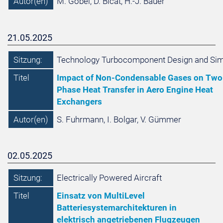
Autor(en)
M. Göbel, D. Bicat, H.-J. Bauer
21.05.2025
Sitzung:
Technology Turbocomponent Design and Sim
Titel
Impact of Non-Condensable Gases on Two
Phase Heat Transfer in Aero Engine Heat
Exchangers
Autor(en)
S. Fuhrmann, I. Bolgar, V. Gümmer
02.05.2025
Sitzung:
Electrically Powered Aircraft
Titel
Einsatz von MultiLevel
Batteriesystemarchitekturen in
elektrisch angetriebenen Flugzeugen