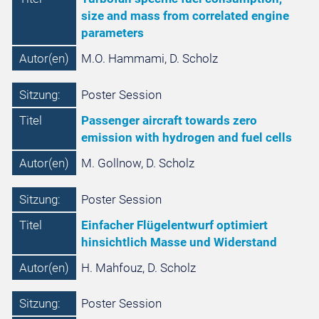
size and mass from correlated engine
parameters
Autor(en)
M.O. Hammami, D. Scholz
Sitzung:
Poster Session
Titel
Passenger aircraft towards zero
emission with hydrogen and fuel cells
Autor(en)
M. Gollnow, D. Scholz
Sitzung:
Poster Session
Titel
Einfacher Flügelentwurf optimiert
hinsichtlich Masse und Widerstand
Autor(en)
H. Mahfouz, D. Scholz
Sitzung:
Poster Session