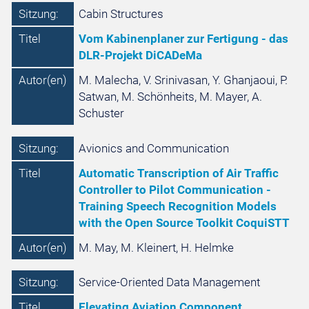
Sitzung:
Cabin Structures
Titel
Vom Kabinenplaner zur Fertigung - das
DLR-Projekt DiCADeMa
Autor(en)
M. Malecha, V. Srinivasan, Y. Ghanjaoui, P.
Satwan, M. Schönheits, M. Mayer, A.
Schuster
Sitzung:
Avionics and Communication
Titel
Automatic Transcription of Air Traffic
Controller to Pilot Communication -
Training Speech Recognition Models
with the Open Source Toolkit CoquiSTT
Autor(en)
M. May, M. Kleinert, H. Helmke
Sitzung:
Service-Oriented Data Management
Titel
Elevating Aviation Component