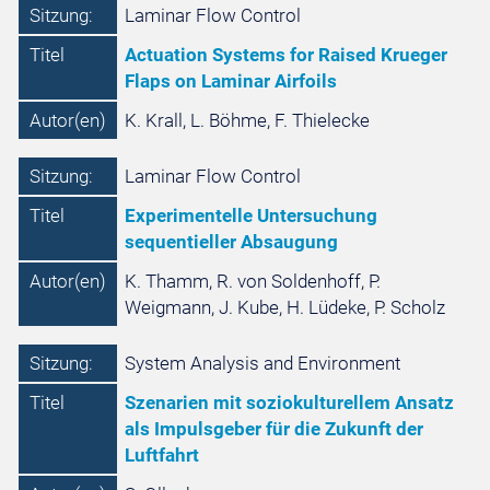
Sitzung:
Laminar Flow Control
Titel
Actuation Systems for Raised Krueger
Flaps on Laminar Airfoils
Autor(en)
K. Krall, L. Böhme, F. Thielecke
Sitzung:
Laminar Flow Control
Titel
Experimentelle Untersuchung
sequentieller Absaugung
Autor(en)
K. Thamm, R. von Soldenhoff, P.
Weigmann, J. Kube, H. Lüdeke, P. Scholz
Sitzung:
System Analysis and Environment
Titel
Szenarien mit soziokulturellem Ansatz
als Impulsgeber für die Zukunft der
Luftfahrt