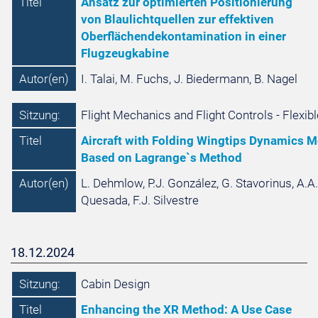
Titel
Ansatz zur optimierten Positionierung
von Blaulichtquellen zur effektiven
Oberflächendekontamination in einer
Flugzeugkabine
Autor(en)
I. Talai, M. Fuchs, J. Biedermann, B. Nagel
Sitzung:
Flight Mechanics and Flight Controls - Flexibl
Titel
Aircraft with Folding Wingtips Dynamics 
Based on Lagrange`s Method
Autor(en)
L. Dehmlow, P.J. González, G. Stavorinus, A.A
Quesada, F.J. Silvestre
18.12.2024
Sitzung:
Cabin Design
Titel
Enhancing the XR Method: A Use Case