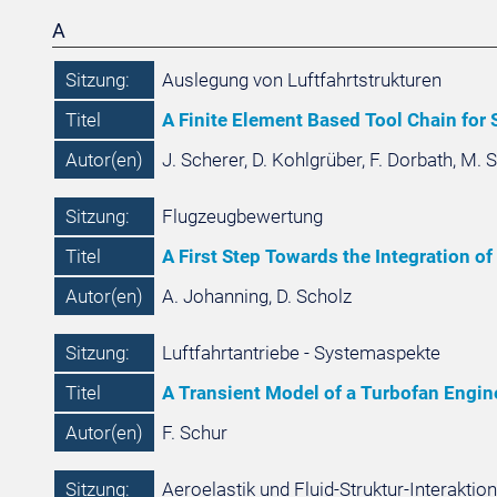
A
Sitzung:
Auslegung von Luftfahrtstrukturen
Titel
A Finite Element Based Tool Chain for S
Autor(en)
J. Scherer, D. Kohlgrüber, F. Dorbath, M. 
Sitzung:
Flugzeugbewertung
Titel
A First Step Towards the Integration o
Autor(en)
A. Johanning, D. Scholz
Sitzung:
Luftfahrtantriebe - Systemaspekte
Titel
A Transient Model of a Turbofan Engin
Autor(en)
F. Schur
Sitzung:
Aeroelastik und Fluid-Struktur-Interaktion