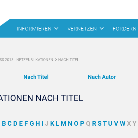
INFORMIEREN
VERNETZEN
FÖRDERN
S 2013 - NETZPUBLIKATIONEN
NACH TITEL
Nach Titel
Nach Autor
ATIONEN NACH TITEL
A
B
C
D
E
F
G
H
I
J
K
L
M
N
O
P
Q
R
S
T
U
V
W
X Y