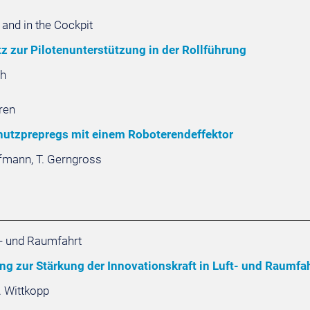
nd in the Cockpit
 zur Pilotenunterstützung in der Rollführung
th
ren
chutzprepregs mit einem Roboterendeffektor
ufmann, T. Gerngross
- und Raumfahrt
ung zur Stärkung der Innovationskraft in Luft- und Raum
B. Wittkopp