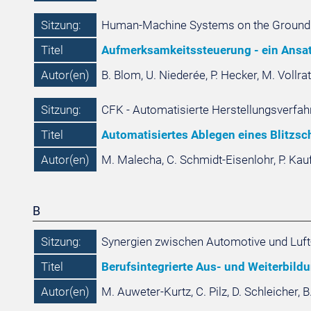
Sitzung:
Human-Machine Systems on the Ground a
Titel
Aufmerksamkeitssteuerung - ein Ansatz
Autor(en)
B. Blom, U. Niederée, P. Hecker, M. Vollra
Sitzung:
CFK - Automatisierte Herstellungsverfah
Titel
Automatisiertes Ablegen eines Blitzs
Autor(en)
M. Malecha, C. Schmidt-Eisenlohr, P. Ka
B
Sitzung:
Synergien zwischen Automotive und Luft
Titel
Berufsintegrierte Aus- und Weiterbild
Autor(en)
M. Auweter-Kurtz, C. Pilz, D. Schleicher, 