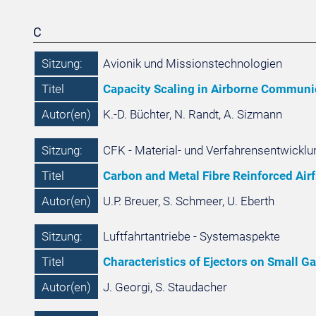
C
Sitzung:
Avionik und Missionstechnologien
Titel
Capacity Scaling in Airborne Communic
Autor(en)
K.-D. Büchter, N. Randt, A. Sizmann
Sitzung:
CFK - Material- und Verfahrensentwicklu
Titel
Carbon and Metal Fibre Reinforced Air
Autor(en)
U.P. Breuer, S. Schmeer, U. Eberth
Sitzung:
Luftfahrtantriebe - Systemaspekte
Titel
Characteristics of Ejectors on Small G
Autor(en)
J. Georgi, S. Staudacher