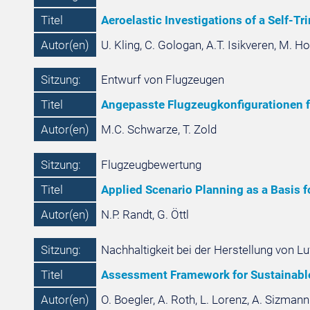
Titel
Aeroelastic Investigations of a Self-
Autor(en)
U. Kling, C. Gologan, A.T. Isikveren, M. H
Sitzung:
Entwurf von Flugzeugen
Titel
Angepasste Flugzeugkonfigurationen fü
Autor(en)
M.C. Schwarze, T. Zold
Sitzung:
Flugzeugbewertung
Titel
Applied Scenario Planning as a Basis f
Autor(en)
N.P. Randt, G. Öttl
Sitzung:
Nachhaltigkeit bei der Herstellung von Lu
Titel
Assessment Framework for Sustainable 
Autor(en)
O. Boegler, A. Roth, L. Lorenz, A. Sizmann