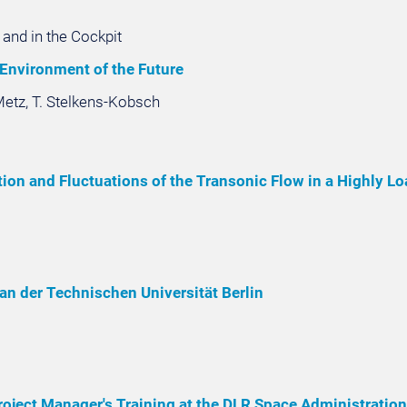
nd in the Cockpit
Environment of the Future
Metz, T. Stelkens-Kobsch
ution and Fluctuations of the Transonic Flow in a Highly
 der Technischen Universität Berlin
ject Manager's Training at the DLR Space Administration