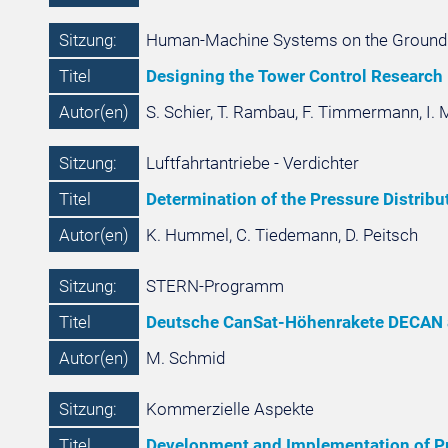
Sitzung:
Human-Machine Systems on the Ground a
Titel
Designing the Tower Control Research 
Autor(en)
S. Schier, T. Rambau, F. Timmermann, I. 
Sitzung:
Luftfahrtantriebe - Verdichter
Titel
Determination of the Pressure Distrib
Autor(en)
K. Hummel, C. Tiedemann, D. Peitsch
Sitzung:
STERN-Programm
Titel
Deutsche CanSat-Höhenrakete DECAN an
Autor(en)
M. Schmid
Sitzung:
Kommerzielle Aspekte
Titel
Development and Implementation of Pro