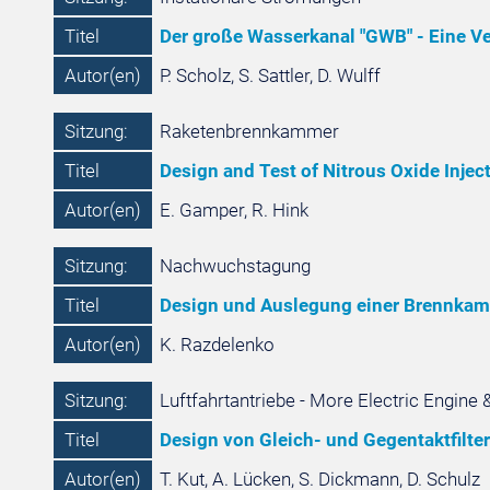
Titel
Der große Wasserkanal "GWB" - Eine V
Autor(en)
P. Scholz, S. Sattler, D. Wulff
Sitzung:
Raketenbrennkammer
Titel
Design and Test of Nitrous Oxide Injec
Autor(en)
E. Gamper, R. Hink
Sitzung:
Nachwuchstagung
Titel
Design und Auslegung einer Brennkamm
Autor(en)
K. Razdelenko
Sitzung:
Luftfahrtantriebe - More Electric Engine &
Titel
Design von Gleich- und Gegentaktfilt
Autor(en)
T. Kut, A. Lücken, S. Dickmann, D. Schulz