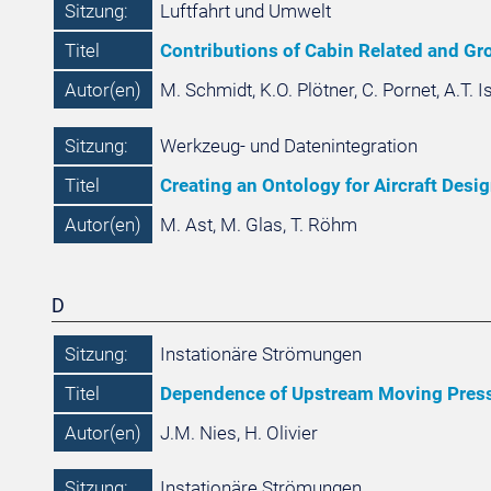
Sitzung:
Luftfahrt und Umwelt
Titel
Contributions of Cabin Related and G
Autor(en)
M. Schmidt, K.O. Plötner, C. Pornet, A.T. 
Sitzung:
Werkzeug- und Datenintegration
Titel
Creating an Ontology for Aircraft Desi
Autor(en)
M. Ast, M. Glas, T. Röhm
D
Sitzung:
Instationäre Strömungen
Titel
Dependence of Upstream Moving Pressu
Autor(en)
J.M. Nies, H. Olivier
Sitzung:
Instationäre Strömungen