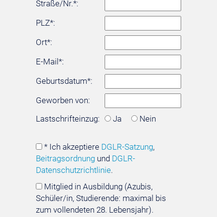
Straße/Nr.*:
PLZ*:
Ort*:
E-Mail*:
Geburtsdatum*:
Geworben von:
Lastschrifteinzug:
Ja
Nein
* Ich akzeptiere
DGLR-Satzung
,
Beitragsordnung
und
DGLR-
Datenschutzrichtlinie
.
Mitglied in Ausbildung (Azubis,
Schüler/in, Studierende: maximal bis
zum vollendeten 28. Lebensjahr).