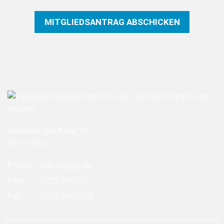
Godesberger Allee 70
53175 Bonn
E-Mail:
info
(at)
dglr.de
Fon:
0228 308050
Fax:
0228 3080524