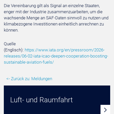
Die Vereinbarung gilt als Signal an einzelne Staaten,
enger mit der Industrie zusammenzuarbeiten, um die
wachsende Menge an SAF-Daten sinnvoll zu nutzen und
klimabezogene Investitionen einheitlich anrechnen zu
können.
Quelle
(Englisch):
https://www.iata.org/en/pressroom/2026-
releases/06-02-iata-icao-deepen-cooperation-boosting-
sustainable-aviation-fuels/
<- Zurück zu: Meldungen
Luft- und Raumfahrt