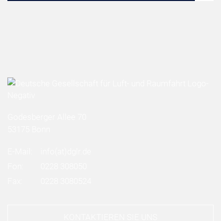
Godesberger Allee 70
53175 Bonn
E-Mail:
info
(at)
dglr.de
Fon:
0228 308050
Fax:
0228 3080524
KONTAKTIEREN SIE UNS