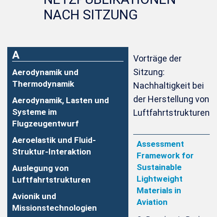
NACH SITZUNG
A
Vorträge der
Sitzung:
Aerodynamik und
Thermodynamik
Nachhaltigkeit bei
der Herstellung von
Aerodynamik, Lasten und
Systeme im
Luftfahrtstrukturen
Flugzeugentwurf
Aeroelastik und Fluid-
Assessment
Struktur-Interaktion
Framework for
Sustainable
Auslegung von
Lightweight
Luftfahrtstrukturen
Materials in
Avionik und
Aviation
Missionstechnologien