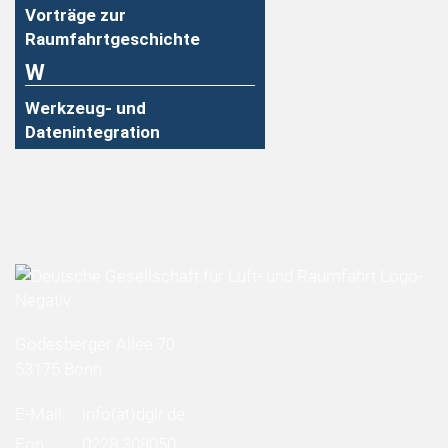
Vorträge zur
Raumfahrtgeschichte
W
Werkzeug- und
Datenintegration
Godesberger Allee 70
53175 Bonn
E-Mail:
info
(at)
dglr.de
Fon:
0228 308050