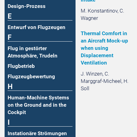
Design-Prozess
M. Konstantinov, C.
E
Wagner
Entwurf von Flugzeugen
Thermal Comfort in
F
an Aircraft Mock-up
when using
Flug in gestörter
Displacement
Atmosphäre, Trudeln
Ventilation
Flugbetrieb
J. Winzen, C.
Flugzeugbewertung
Marggraf-Micheel, H.
H
Soll
Human-Machine Systems
on the Ground and in the
Cockpit
I
Instationäre Strömungen