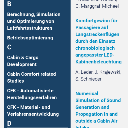
B
C. Marggraf-Micheel
Berechnung, Simulation
Komfortgewinn für
und Optimierung von
Passagiere auf
Luftfahrtsstrukturen
Langstreckenflügen
Betriebsoptimierung
durch den Einsatz
C
chronobiologisch
angepasster LED-
Cabin & Cargo
Kabinenbeleuchtung
Development
A. Leder, J. Krajewski,
Cabin Comfort related
S. Schnieder
Studies
CFK - Automatisierte
Numerical
Herstellungsverfahren
Simulation of Sound
Generation and
CFK - Material- und
Propagation in and
Verfahrensentwicklung
outside a Cabin Air
D
Intake