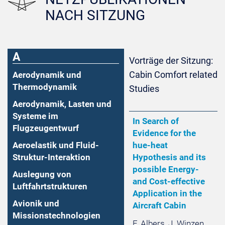
NACH SITZUNG
A
Vorträge der Sitzung:
Cabin Comfort related
Aerodynamik und
Thermodynamik
Studies
Aerodynamik, Lasten und
Systeme im
In Search of
Flugzeugentwurf
Evidence for the
Aeroelastik und Fluid-
hue-heat
Struktur-Interaktion
Hypothesis and its
possible Energy-
Auslegung von
and Cost-effective
Luftfahrtstrukturen
Application in the
Avionik und
Aircraft Cabin
Missionstechnologien
F. Albers, J. Winzen,