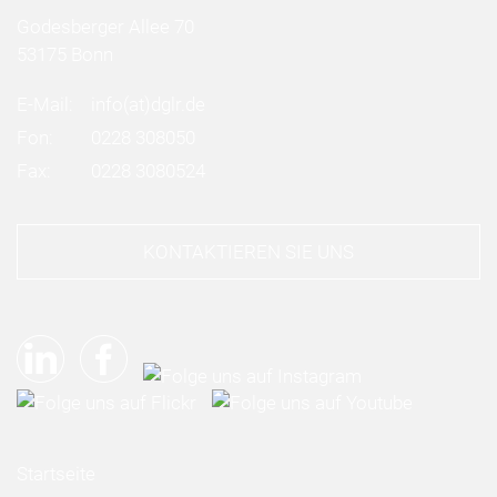
Godesberger Allee 70
53175 Bonn
E-Mail:
info
(at)
dglr.de
Fon:
0228 308050
Fax:
0228 3080524
KONTAKTIEREN SIE UNS
Startseite