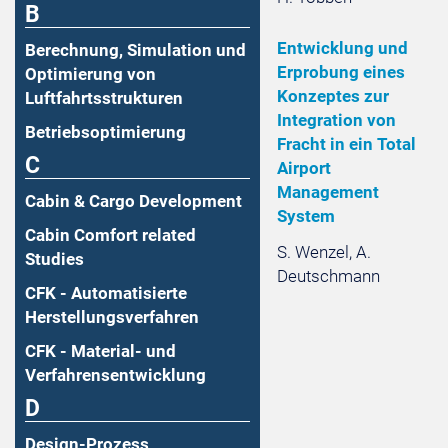
B
Entwicklung und
Berechnung, Simulation und
Erprobung eines
Optimierung von
Konzeptes zur
Luftfahrtsstrukturen
Integration von
Betriebsoptimierung
Fracht in ein Total
C
Airport
Management
Cabin & Cargo Development
System
Cabin Comfort related
S. Wenzel, A.
Studies
Deutschmann
CFK - Automatisierte
Herstellungsverfahren
CFK - Material- und
Verfahrensentwicklung
D
Design-Prozess