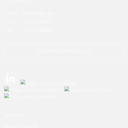
53175 Bonn
E-Mail:
info
(at)
dglr.de
Fon:
0228 308050
Fax:
0228 3080524
KONTAKTIEREN SIE UNS
Startseite
Geschäftsstelle