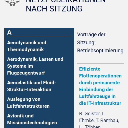
NACH SITZUNG
A
Vorträge der
Sitzung:
Aerodynamik und
Thermodynamik
Betriebsoptimierung
Aerodynamik, Lasten und
Systeme im
Effiziente
Flugzeugentwurf
Flottenoperationen
Aeroelastik und Fluid-
durch permanente
Struktur-Interaktion
Einbindung der
Luftfahrzeuge in
Auslegung von
die IT-Infrastruktur
Luftfahrtstrukturen
R. Geister, L.
Avionik und
Ehmke, T. Rambau,
Missionstechnologien
H. Többen