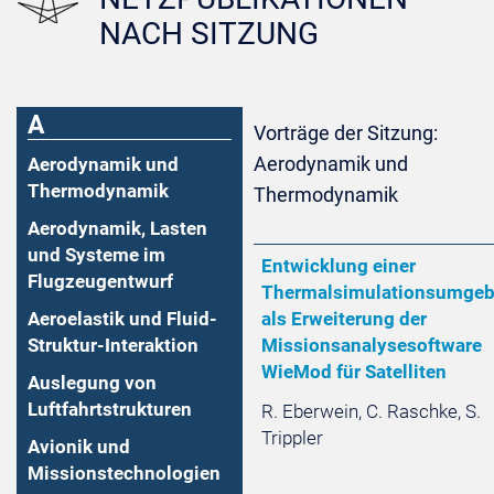
NACH SITZUNG
A
Vorträge der Sitzung:
Aerodynamik und
Aerodynamik und
Thermodynamik
Thermodynamik
Aerodynamik, Lasten
und Systeme im
Entwicklung einer
Flugzeugentwurf
Thermalsimulationsumge
Aeroelastik und Fluid-
als Erweiterung der
Struktur-Interaktion
Missionsanalysesoftware
WieMod für Satelliten
Auslegung von
Luftfahrtstrukturen
R. Eberwein, C. Raschke, S.
Trippler
Avionik und
Missionstechnologien