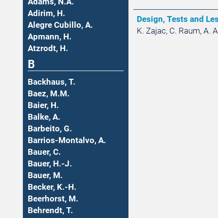
Adams, N.A.
Adirim, H.
Design, Tests and Le
Alegre Cubillo, A.
K. Zajac, C. Raum, A. A
Apmann, H.
Atzrodt, H.
B
Backhaus, T.
Baez, M.M.
Baier, H.
Balke, A.
Barbeito, G.
Barrios-Montalvo, A.
Bauer, C.
Bauer, H.-J.
Bauer, M.
Becker, K.-H.
Beerhorst, M.
Behrendt, T.