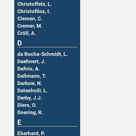
Christoffels, L.
Christofilos, I.
Clemen, C.
Cremer, M.
Cröll, A.
D
da Rocha-Schmidt, L.
Daehnert, J.
Dafnis, A.
Dallmann, T.
Darkow, N.
Datashvili, L.
Derby, J.J.
Diers, O.
Doering, R.
E
Eberhard, P.