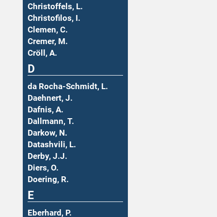
Christoffels, L.
Christofilos, I.
Clemen, C.
Cremer, M.
Cröll, A.
D
da Rocha-Schmidt, L.
Daehnert, J.
Dafnis, A.
Dallmann, T.
Darkow, N.
Datashvili, L.
Derby, J.J.
Diers, O.
Doering, R.
E
Eberhard, P.