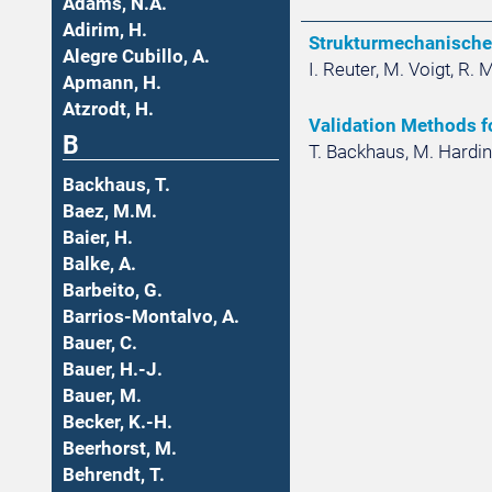
Adams, N.A.
Adirim, H.
Strukturmechanische
Alegre Cubillo, A.
I. Reuter, M. Voigt, R.
Apmann, H.
Atzrodt, H.
Validation Methods f
B
T. Backhaus, M. Hardin
Backhaus, T.
Baez, M.M.
Baier, H.
Balke, A.
Barbeito, G.
Barrios-Montalvo, A.
Bauer, C.
Bauer, H.-J.
Bauer, M.
Becker, K.-H.
Beerhorst, M.
Behrendt, T.