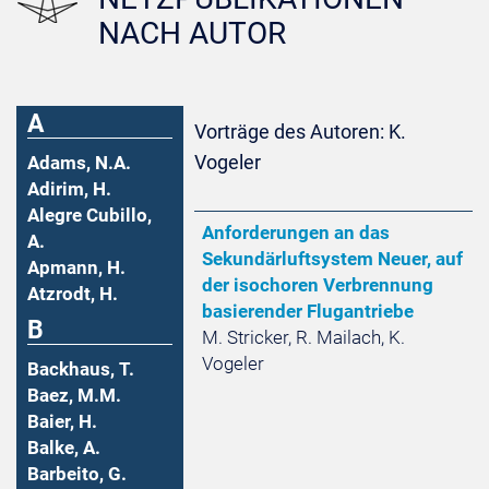
NACH AUTOR
A
Vorträge des Autoren: K.
Vogeler
Adams, N.A.
Adirim, H.
Alegre Cubillo,
Anforderungen an das
A.
Sekundärluftsystem Neuer, auf
Apmann, H.
der isochoren Verbrennung
Atzrodt, H.
basierender Flugantriebe
B
M. Stricker, R. Mailach, K.
Vogeler
Backhaus, T.
Baez, M.M.
Baier, H.
Balke, A.
Barbeito, G.