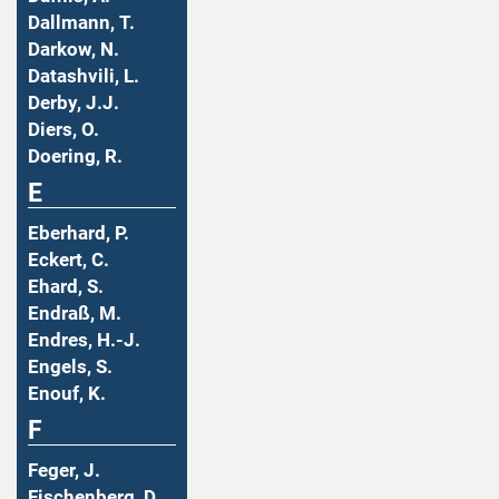
Dallmann, T.
Darkow, N.
Datashvili, L.
Derby, J.J.
Diers, O.
Doering, R.
E
Eberhard, P.
Eckert, C.
Ehard, S.
Endraß, M.
Endres, H.-J.
Engels, S.
Enouf, K.
F
Feger, J.
Fischenberg, D.