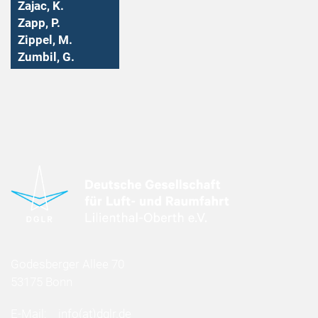
Zajac, K.
Zapp, P.
Zippel, M.
Zumbil, G.
Godesberger Allee 70
53175 Bonn
E-Mail:
info
(at)
dglr.de