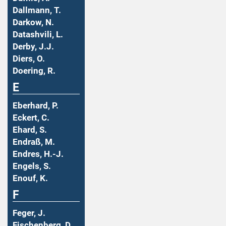
Dallmann, T.
Darkow, N.
Datashvili, L.
Derby, J.J.
Diers, O.
Doering, R.
E
Eberhard, P.
Eckert, C.
Ehard, S.
Endraß, M.
Endres, H.-J.
Engels, S.
Enouf, K.
F
Feger, J.
Fischenberg, D.