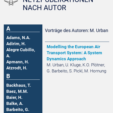
NACH AUTOR
A
Vorträge des Autoren: M. Urban
Adams, N.A.
Adirim, H.
Modelling the European Air
Alegre Cubillo,
Transport System: A System
A.
Dynamics Approach
Apmann, H.
M. Urban, U. Kluge, K.O. Plötner,
Atzrodt, H.
G. Barbeito, S. Pickl, M. Hornung
B
Backhaus, T.
Baez, M.M.
Baier, H.
Balke, A.
Barbeito, G.