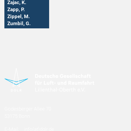
Zajac, K.
Zapp, P.
Zippel, M.
Zumbil, G.
Godesberger Allee 70
53175 Bonn
E-Mail:
info
(at)
dglr.de