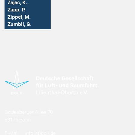
Zajac, K.
Zapp, P.
Zippel, M.
Zumbil, G.
Godesberger Allee 70
53175 Bonn
E-Mail:
info
(at)
dglr.de