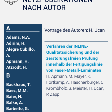
NACH AUTOR
A
Vorträge des Autoren: H. Ucan
Adams, N.A.
Adirim, H.
Verfahren der INLINE-
Alegre Cubillo,
Qualitätssicherung und der
A.
zerstörungsfreien Prüfung
Apmann, H.
innerhalb der Fertigungslinie
Atzrodt, H.
von Faser-Metall-Laminaten
B
H. Apmann, M. Mayer, K.
Fortkamp, A. Haschenburger, C.
Backhaus, T.
Krombholz, S. Meister, H. Ucan,
Baez, M.M.
P. Zapp
Baier, H.
Balke, A.
Barbeito, G.