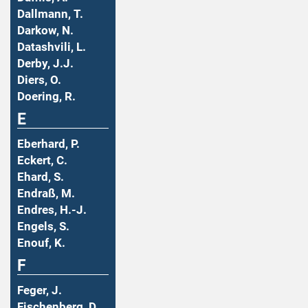
Dallmann, T.
Darkow, N.
Datashvili, L.
Derby, J.J.
Diers, O.
Doering, R.
E
Eberhard, P.
Eckert, C.
Ehard, S.
Endraß, M.
Endres, H.-J.
Engels, S.
Enouf, K.
F
Feger, J.
Fischenberg, D.