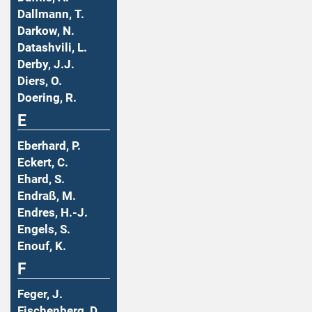
Dallmann, T.
Darkow, N.
Datashvili, L.
Derby, J.J.
Diers, O.
Doering, R.
E
Eberhard, P.
Eckert, C.
Ehard, S.
Endraß, M.
Endres, H.-J.
Engels, S.
Enouf, K.
F
Feger, J.
Fischenberg, D.