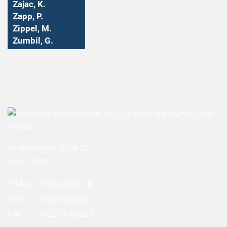
Zajac, K.
Zapp, P.
Zippel, M.
Zumbil, G.
Godesberger Allee 70
53175 Bonn
E-Mail:
info
(at)
dglr.de
Fon:
0228 308050
Fax:
0228 3080524