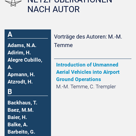
NACH AUTOR
A
Vorträge des Autoren: M.-M.
Temme
Adams, N.A.
Adirim, H.
Alegre Cubillo,
Introduction of Unmanned
A.
Aerial Vehicles into Airport
Apmann, H.
Ground Operations
Atzrodt, H.
M.-M. Temme, C. Trempler
B
Backhaus, T.
Baez, M.M.
Baier, H.
Balke, A.
Barbeito, G.