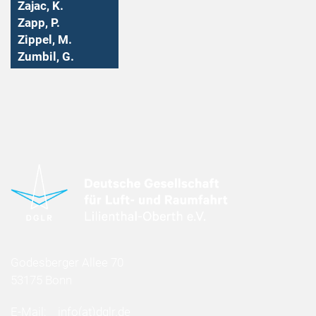
Zajac, K.
Zapp, P.
Zippel, M.
Zumbil, G.
Godesberger Allee 70
53175 Bonn
E-Mail:
info
(at)
dglr.de