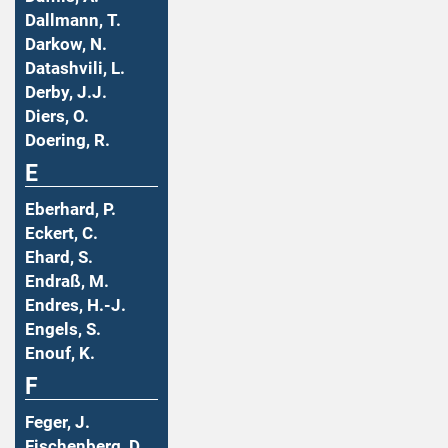
Dallmann, T.
Darkow, N.
Datashvili, L.
Derby, J.J.
Diers, O.
Doering, R.
E
Eberhard, P.
Eckert, C.
Ehard, S.
Endraß, M.
Endres, H.-J.
Engels, S.
Enouf, K.
F
Feger, J.
Fischenberg, D.