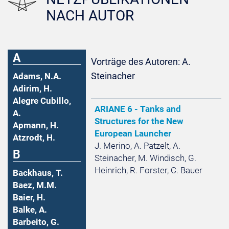
NACH AUTOR
A
Vorträge des Autoren: A.
Steinacher
Adams, N.A.
Adirim, H.
Alegre Cubillo,
ARIANE 6 - Tanks and
A.
Structures for the New
Apmann, H.
European Launcher
Atzrodt, H.
J. Merino, A. Patzelt, A.
B
Steinacher, M. Windisch, G.
Heinrich, R. Forster, C. Bauer
Backhaus, T.
Baez, M.M.
Baier, H.
Balke, A.
Barbeito, G.