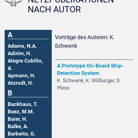
NACH AUTOR
A
Vorträge des Autoren: K.
Schwenk
Adams, N.A.
Adirim, H.
Alegre Cubillo,
A Prototype On-Board Ship-
A.
Detection System
Apmann, H.
K. Schwenk, K. Willburger, S.
Atzrodt, H.
Pless
B
Backhaus, T.
Baez, M.M.
Baier, H.
Balke, A.
Barbeito, G.