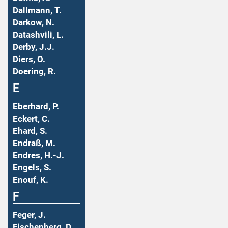
Dallmann, T.
Darkow, N.
Datashvili, L.
Derby, J.J.
Diers, O.
Doering, R.
E
Eberhard, P.
Eckert, C.
Ehard, S.
Endraß, M.
Endres, H.-J.
Engels, S.
Enouf, K.
F
Feger, J.
Fischenberg, D.