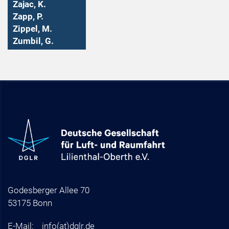
Zajac, K.
Zapp, P.
Zippel, M.
Zumbil, G.
Godesberger Allee 70
53175 Bonn
E-Mail:
info
(at)
dglr.de