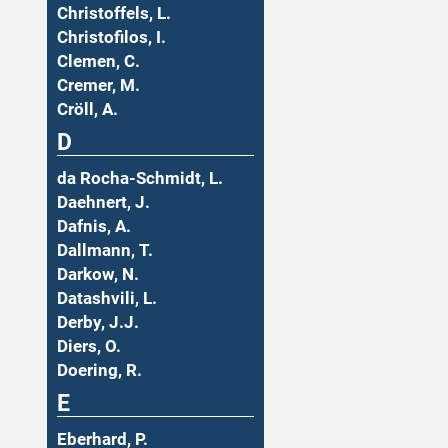
Christoffels, L.
Christofilos, I.
Clemen, C.
Cremer, M.
Cröll, A.
D
da Rocha-Schmidt, L.
Daehnert, J.
Dafnis, A.
Dallmann, T.
Darkow, N.
Datashvili, L.
Derby, J.J.
Diers, O.
Doering, R.
E
Eberhard, P.