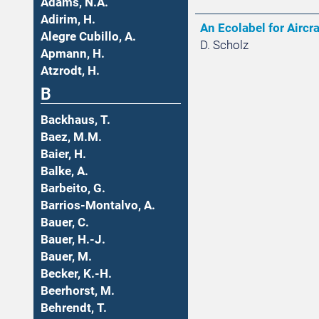
Adams, N.A.
Adirim, H.
An Ecolabel for Aircra
Alegre Cubillo, A.
D. Scholz
Apmann, H.
Atzrodt, H.
B
Backhaus, T.
Baez, M.M.
Baier, H.
Balke, A.
Barbeito, G.
Barrios-Montalvo, A.
Bauer, C.
Bauer, H.-J.
Bauer, M.
Becker, K.-H.
Beerhorst, M.
Behrendt, T.