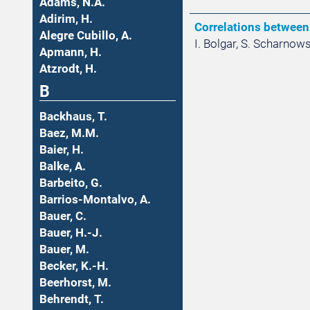
Adams, N.A.
Adirim, H.
Correlations between
Alegre Cubillo, A.
I. Bolgar, S. Scharnows
Apmann, H.
Atzrodt, H.
B
Backhaus, T.
Baez, M.M.
Baier, H.
Balke, A.
Barbeito, G.
Barrios-Montalvo, A.
Bauer, C.
Bauer, H.-J.
Bauer, M.
Becker, K.-H.
Beerhorst, M.
Behrendt, T.