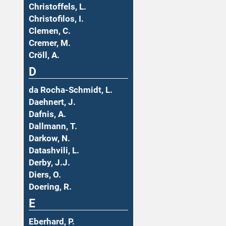
Christoffels, L.
Christofilos, I.
Clemen, C.
Cremer, M.
Cröll, A.
D
da Rocha-Schmidt, L.
Daehnert, J.
Dafnis, A.
Dallmann, T.
Darkow, N.
Datashvili, L.
Derby, J.J.
Diers, O.
Doering, R.
E
Eberhard, P.