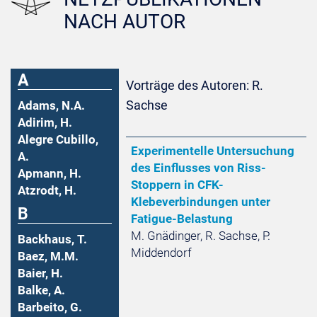
NACH AUTOR
A
Vorträge des Autoren: R.
Sachse
Adams, N.A.
Adirim, H.
Alegre Cubillo,
Experimentelle Untersuchung
A.
des Einflusses von Riss-
Apmann, H.
Stoppern in CFK-
Atzrodt, H.
Klebeverbindungen unter
B
Fatigue-Belastung
M. Gnädinger, R. Sachse, P.
Backhaus, T.
Middendorf
Baez, M.M.
Baier, H.
Balke, A.
Barbeito, G.