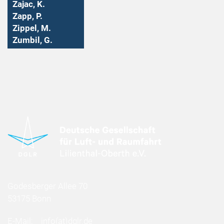
Zajac, K.
Zapp, P.
Zippel, M.
Zumbil, G.
Godesberger Allee 70
53175 Bonn
E-Mail:
info
(at)
dglr.de