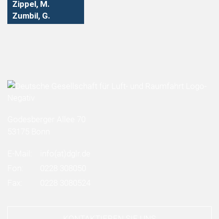
Zippel, M.
Zumbil, G.
Godesberger Allee 70
53175 Bonn
E-Mail:
info
(at)
dglr.de
Fon:
0228 308050
Fax:
0228 3080524
KONTAKTIEREN SIE UNS