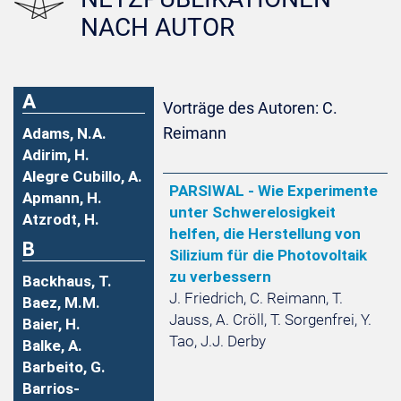
NACH AUTOR
A
Vorträge des Autoren: C.
Reimann
Adams, N.A.
Adirim, H.
Alegre Cubillo, A.
PARSIWAL - Wie Experimente
Apmann, H.
unter Schwerelosigkeit
Atzrodt, H.
helfen, die Herstellung von
B
Silizium für die Photovoltaik
zu verbessern
Backhaus, T.
J. Friedrich, C. Reimann, T.
Baez, M.M.
Jauss, A. Cröll, T. Sorgenfrei, Y.
Baier, H.
Tao, J.J. Derby
Balke, A.
Barbeito, G.
Barrios-