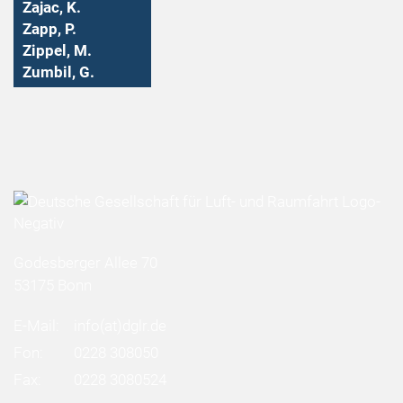
Zajac, K.
Zapp, P.
Zippel, M.
Zumbil, G.
Godesberger Allee 70
53175 Bonn
E-Mail:
info
(at)
dglr.de
Fon:
0228 308050
Fax:
0228 3080524