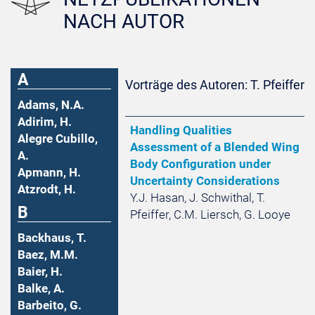
NACH AUTOR
A
Vorträge des Autoren: T. Pfeiffer
Adams, N.A.
Adirim, H.
Handling Qualities
Alegre Cubillo,
Assessment of a Blended Wing
A.
Body Configuration under
Apmann, H.
Uncertainty Considerations
Atzrodt, H.
Y.J. Hasan, J. Schwithal, T.
B
Pfeiffer, C.M. Liersch, G. Looye
Backhaus, T.
Baez, M.M.
Baier, H.
Balke, A.
Barbeito, G.