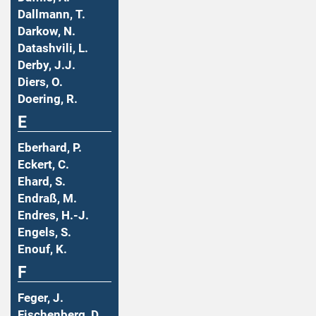
Dallmann, T.
Darkow, N.
Datashvili, L.
Derby, J.J.
Diers, O.
Doering, R.
E
Eberhard, P.
Eckert, C.
Ehard, S.
Endraß, M.
Endres, H.-J.
Engels, S.
Enouf, K.
F
Feger, J.
Fischenberg, D.