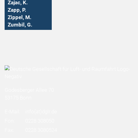
Zajac, K.
Zapp, P.
Zippel, M.
Zumbil, G.
Godesberger Allee 70
53175 Bonn
E-Mail:
info
(at)
dglr.de
Fon:
0228 308050
Fax:
0228 3080524