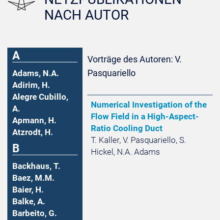
NACH AUTOR
A
Vorträge des Autoren: V.
Pasquariello
Adams, N.A.
Adirim, H.
Alegre Cubillo,
Numerical Investigation of the
A.
Flow Field in a High-Aspect-
Apmann, H.
Ratio Cooling Duct
Atzrodt, H.
T. Kaller, V. Pasquariello, S.
B
Hickel, N.A. Adams
Backhaus, T.
Baez, M.M.
Baier, H.
Balke, A.
Barbeito, G.