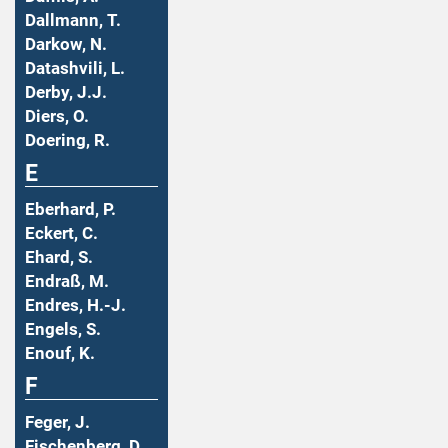
Dallmann, T.
Darkow, N.
Datashvili, L.
Derby, J.J.
Diers, O.
Doering, R.
E
Eberhard, P.
Eckert, C.
Ehard, S.
Endraß, M.
Endres, H.-J.
Engels, S.
Enouf, K.
F
Feger, J.
Fischenberg, D.