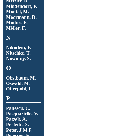
Metzler, D.
Middendorf, P.
Montel, M.
Moormann, D.
Mothes, F.
Möller, F.
N
Nikodem, F.
Nitschke, T.
Nowotny, S.
O
Obstbaum, M.
Oswald, M.
Otterpohl, I.
P
Panescu, C.
Pasquariello, V.
Patzelt, A.
Perfetto, S.
Peter, J.M.F.
Petersen, E.