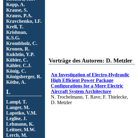
Kopp, A.
Krause, S.
Krauss, P.A.
Kravchenko, I.F.
Krell, T.
Krishnan,
K.S.G.
Krombholz, C.
Kronen, R.
Kukhtin, Y.P.
Vorträge des Autoren: D. Metzler
Kübler, C.
Kähler, C.J.
König, C.
An Investigation of Electro-Hydraulic
Königsberger, R.
High Efficient Power Package
Köthe, A.
Configurations for a More Electric
L
Aircraft System Architecture
N. Trochelmann, T. Rave, F. Thielecke,
Lampl, T.
D. Metzler
Langer, M.
Lapotko, V.M.
Leglise, J.
Lehmann, K.
Leitner, M.W.
Lerch, M.