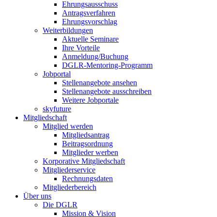
Ehrungsausschuss
Antragsverfahren
Ehrungsvorschlag
Weiterbildungen
Aktuelle Seminare
Ihre Vorteile
Anmeldung/Buchung
DGLR-Mentoring-Programm
Jobportal
Stellenangebote ansehen
Stellenangebote ausschreiben
Weitere Jobportale
skyfuture
Mitgliedschaft
Mitglied werden
Mitgliedsantrag
Beitragsordnung
Mitglieder werben
Korporative Mitgliedschaft
Mitgliederservice
Rechnungsdaten
Mitgliederbereich
Über uns
Die DGLR
Mission & Vision