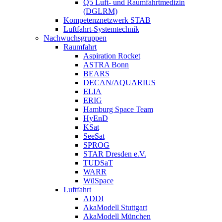
Q5 Luft- und Raumfahrtmedizin
(DGLRM)
Kompetenznetzwerk STAB
Luftfahrt-Systemtechnik
Nachwuchsgruppen
Raumfahrt
Aspiration Rocket
ASTRA Bonn
BEARS
DECAN/AQUARIUS
ELIA
ERIG
Hamburg Space Team
HyEnD
KSat
SeeSat
SPROG
STAR Dresden e.V.
TUDSaT
WARR
WüSpace
Luftfahrt
ADDI
AkaModell Stuttgart
AkaModell München