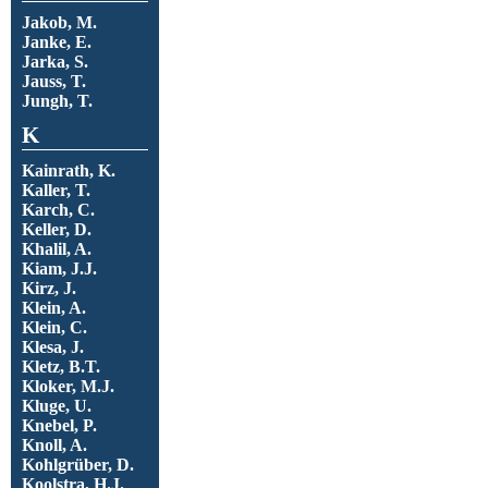
Jakob, M.
Janke, E.
Jarka, S.
Jauss, T.
Jungh, T.
K
Kainrath, K.
Kaller, T.
Karch, C.
Keller, D.
Khalil, A.
Kiam, J.J.
Kirz, J.
Klein, A.
Klein, C.
Klesa, J.
Kletz, B.T.
Kloker, M.J.
Kluge, U.
Knebel, P.
Knoll, A.
Kohlgrüber, D.
Koolstra, H.J.