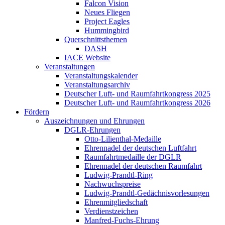
Falcon Vision
Neues Fliegen
Project Eagles
Hummingbird
Querschnittsthemen
DASH
IACE Website
Veranstaltungen
Veranstaltungskalender
Veranstaltungsarchiv
Deutscher Luft- und Raumfahrtkongress 2025
Deutscher Luft- und Raumfahrtkongress 2026
Fördern
Auszeichnungen und Ehrungen
DGLR-Ehrungen
Otto-Lilienthal-Medaille
Ehrennadel der deutschen Luftfahrt
Raumfahrtmedaille der DGLR
Ehrennadel der deutschen Raumfahrt
Ludwig-Prandtl-Ring
Nachwuchspreise
Ludwig-Prandtl-Gedächnisvorlesungen
Ehrenmitgliedschaft
Verdienstzeichen
Manfred-Fuchs-Ehrung