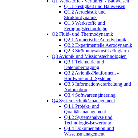
Q1 Werkstoffe - Verfahren - Bauweisen
Q1.1 Festigkeit und Bauweisen
Q1.2 Aeroelastik und
Strukturdynamik
Q1.3 Werkstoffe und
Fertigungstechnologie
Q2 Fluid- und Thermodynamik
Q2.1 Numerische Aerodynamik
Q2.2 Experimentelle Aerodynamik
Q2.3 Strömungsakustik/Fluglärm
Q3 Avionik und Missionstechnologien
Q3.1 Telemetrie und
Datenübertragung
Q3.2 Avionik-Plattformen, -
Hardware und -Systeme
Q3.3 Informationverarbeitung und
Automation
Q3.4 Softwareengineering
Q4 Systemtechnik/-management
Q4.1 Projekt- und
Qualitätsmanagement
Q4.2 Systemanalyse und
Technologie-Bewertung
Q4.4 Dokumentation und
Wissensmanagement