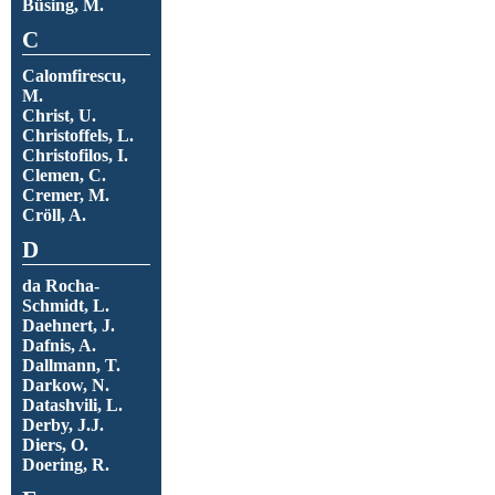
Büsing, M.
C
Calomfirescu,
M.
Christ, U.
Christoffels, L.
Christofilos, I.
Clemen, C.
Cremer, M.
Cröll, A.
D
da Rocha-
Schmidt, L.
Daehnert, J.
Dafnis, A.
Dallmann, T.
Darkow, N.
Datashvili, L.
Derby, J.J.
Diers, O.
Doering, R.