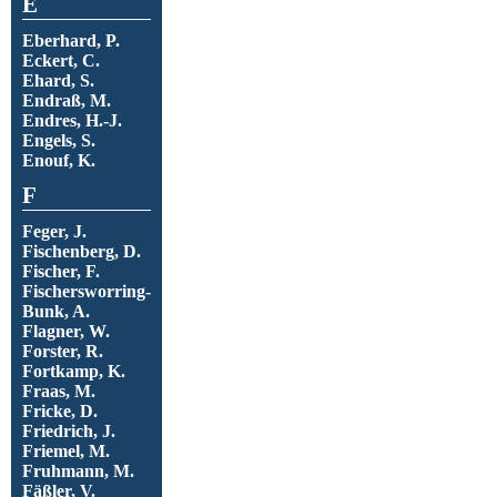
E
Eberhard, P.
Eckert, C.
Ehard, S.
Endraß, M.
Endres, H.-J.
Engels, S.
Enouf, K.
F
Feger, J.
Fischenberg, D.
Fischer, F.
Fischersworring-
Bunk, A.
Flagner, W.
Forster, R.
Fortkamp, K.
Fraas, M.
Fricke, D.
Friedrich, J.
Friemel, M.
Fruhmann, M.
Fäßler, V.