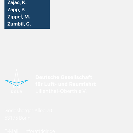
Zajac, K.
Zapp, P.
Zippel, M.
Zumbil, G.
Godesberger Allee 70
53175 Bonn
E-Mail:
info
(at)
dglr.de