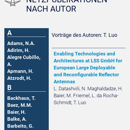
NACH AUTOR
A
Vorträge des Autoren: T. Luo
Adams, N.A.
Adirim, H.
Enabling Technologies and
Alegre Cubillo,
Architectures at LSS GmbH for
A.
European Large Deployable
Apmann, H.
and Reconfigurable Reflector
Atzrodt, H.
Antennas
B
L. Datashvili, N. Maghaldadze, H.
Baier, M. Friemel, L. da Rocha-
Backhaus, T.
Schmidt, T. Luo
Baez, M.M.
Baier, H.
Balke, A.
Barbeito, G.