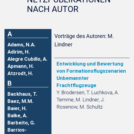
NACH AUTOR
A
Vorträge des Autoren: M.
Lindner
Adams, N.A.
Adirim, H.
Alegre Cubillo, A.
Entwicklung und Bewertung
Apmann, H.
von Formationsflugszenarien
Atzrodt, H.
Unbemannter
B
Frachtflugzeuge
Y. Brodersen, T. Luchkova, A.
Backhaus, T.
Temme, M. Lindner, J.
Baez, M.M.
Rosenow, M. Schultz
Baier, H.
Balke, A.
Barbeito, G.
Barrios-