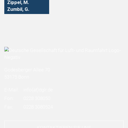
Zippel, M.
Zumbil, G.
Godesberger Allee 70
53175 Bonn
E-Mail:
info
(at)
dglr.de
Fon:
0228 308050
Fax:
0228 3080524
KONTAKTIEREN SIE UNS