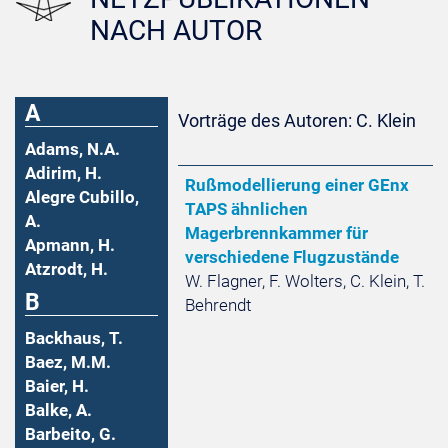
NACH AUTOR
A
Vorträge des Autoren: C. Klein
Adams, N.A.
Adirim, H.
Rußmodellierung einer GEnx
Alegre Cubillo,
TAPS ähnlichen
A.
Magerbrennkammer für
Apmann, H.
verschiedene Flugzustände
Atzrodt, H.
W. Flagner, F. Wolters, C. Klein, T.
B
Behrendt
Backhaus, T.
Baez, M.M.
Baier, H.
Balke, A.
Barbeito, G.