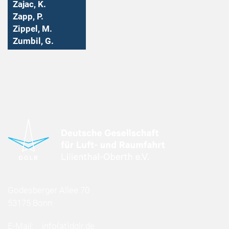
Zajac, K.
Zapp, P.
Zippel, M.
Zumbil, G.
Godesberger Allee 70
53175 Bonn
E-Mail:
info
(at)
dglr.de