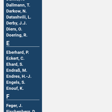
Dallmann, T.
Darkow, N.
Datashvili, L.
Derby, J.J.
Diers, O.
Doering, R.
E
Eberhard, P.
Eckert, C.
Ehard, S.
Endraß, M.
Endres, H.-J.
Engels, S.
Enouf, K.
F
Feger, J.
Fischenberg, D.