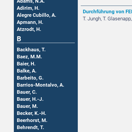
Adams, N.A.
Adirim, H.
Durchführung von FE
Alegre Cubillo, A.
T. Jungh, T. Glasenapp,
Apmann, H.
Atzrodt, H.
B
Backhaus, T.
Baez, M.M.
Baier, H.
Balke, A.
Barbeito, G.
Barrios-Montalvo, A.
Bauer, C.
Bauer, H.-J.
Bauer, M.
Becker, K.-H.
Beerhorst, M.
Behrendt, T.