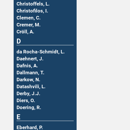
Christoffels, L.
Christofilos, I.
Clemen, C.
Cremer, M.
Cröll, A.
D
da Rocha-Schmidt, L.
Daehnert, J.
Dafnis, A.
Dallmann, T.
Darkow, N.
Datashvili, L.
Derby, J.J.
Diers, O.
Doering, R.
E
Eberhard, P.