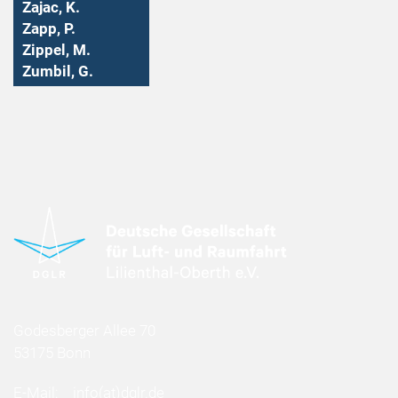
Zajac, K.
Zapp, P.
Zippel, M.
Zumbil, G.
Godesberger Allee 70
53175 Bonn
E-Mail:
info
(at)
dglr.de