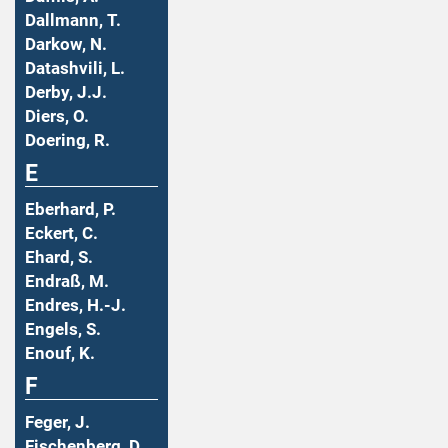
Dallmann, T.
Darkow, N.
Datashvili, L.
Derby, J.J.
Diers, O.
Doering, R.
E
Eberhard, P.
Eckert, C.
Ehard, S.
Endraß, M.
Endres, H.-J.
Engels, S.
Enouf, K.
F
Feger, J.
Fischenberg, D.