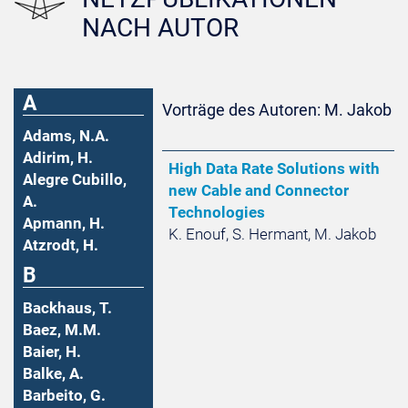
NACH AUTOR
A
Vorträge des Autoren: M. Jakob
Adams, N.A.
Adirim, H.
High Data Rate Solutions with
Alegre Cubillo,
new Cable and Connector
A.
Technologies
Apmann, H.
K. Enouf, S. Hermant, M. Jakob
Atzrodt, H.
B
Backhaus, T.
Baez, M.M.
Baier, H.
Balke, A.
Barbeito, G.