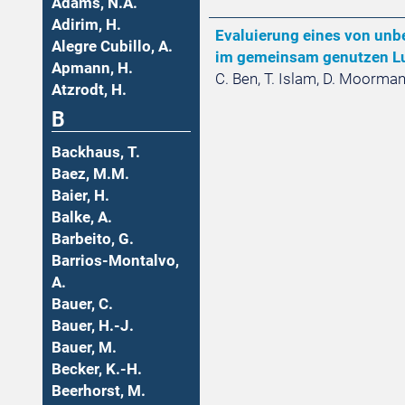
Adams, N.A.
Adirim, H.
Evaluierung eines von unb
Alegre Cubillo, A.
im gemeinsam genutzen L
Apmann, H.
C. Ben, T. Islam, D. Moorman
Atzrodt, H.
B
Backhaus, T.
Baez, M.M.
Baier, H.
Balke, A.
Barbeito, G.
Barrios-Montalvo,
A.
Bauer, C.
Bauer, H.-J.
Bauer, M.
Becker, K.-H.
Beerhorst, M.