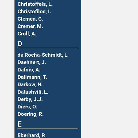
Christoffels, L.
Christofilos, I.
Clemen, C.
Cremer, M.
Cröll, A.
D
da Rocha-Schmidt, L.
Daehnert, J.
Dafnis, A.
Dallmann, T.
Darkow, N.
Datashvili, L.
Derby, J.J.
Diers, O.
Doering, R.
E
Eberhard, P.