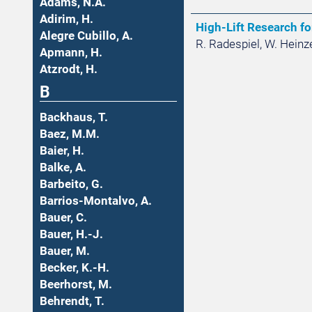
Adams, N.A.
Adirim, H.
High-Lift Research fo
Alegre Cubillo, A.
R. Radespiel, W. Heinze
Apmann, H.
Atzrodt, H.
B
Backhaus, T.
Baez, M.M.
Baier, H.
Balke, A.
Barbeito, G.
Barrios-Montalvo, A.
Bauer, C.
Bauer, H.-J.
Bauer, M.
Becker, K.-H.
Beerhorst, M.
Behrendt, T.