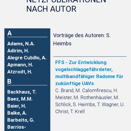
NACH AUTOR
A
Vorträge des Autoren: S.
Heimbs
Adams, N.A.
Adirim, H.
Alegre Cubillo, A.
FFS - Zur Entwicklung
Apmann, H.
vogelschlaggefährdeter,
Atzrodt, H.
multibandfähiger Radome für
B
zukünftige UAVs
C. Brand, M. Calomfirescu, H.
Backhaus, T.
Meister, M. Rothenhäusler, M.
Baez, M.M.
Schlick, S. Heimbs, T. Wagner, U.
Baier, H.
Christ, T. Krell
Balke, A.
Barbeito, G.
Barrios-