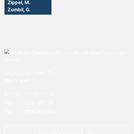
Zippel, M.
Zumbil, G.
Godesberger Allee 70
53175 Bonn
E-Mail:
info
(at)
dglr.de
Fon:
0228 308050
Fax:
0228 3080524
KONTAKTIEREN SIE UNS