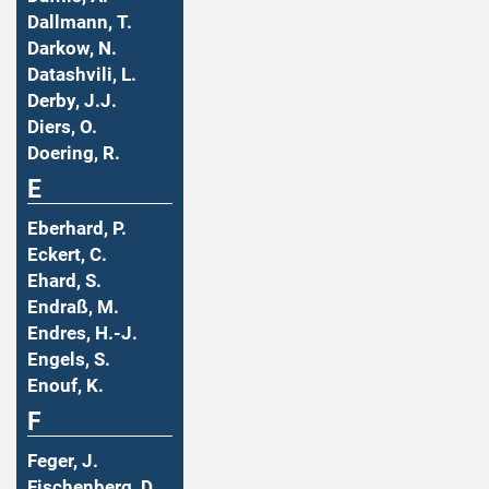
Dallmann, T.
Darkow, N.
Datashvili, L.
Derby, J.J.
Diers, O.
Doering, R.
E
Eberhard, P.
Eckert, C.
Ehard, S.
Endraß, M.
Endres, H.-J.
Engels, S.
Enouf, K.
F
Feger, J.
Fischenberg, D.