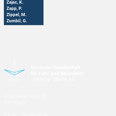
Zajac, K.
Zapp, P.
Zippel, M.
Zumbil, G.
Godesberger Allee 70
53175 Bonn
E-Mail:
info
(at)
dglr.de